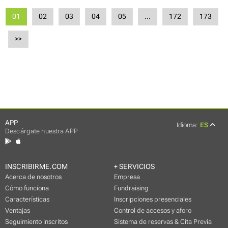
01
02
03
04
05
...
172
173
>>
APP
Idioma:
ES
Descárgate nuestra APP
INSCRIBIRME.COM
+ SERVICIOS
Acerca de nosotros
Empresa
Cómo funciona
Fundraising
Características
Inscripciones presenciales
Ventajas
Control de accesos y aforo
Seguimiento inscritos
Sistema de reservas & Cita Previa