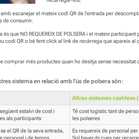
recarregar-los.
u amb escanejar el mateix codi QR de l'entrada per descomp
s de consumir.
ema és que NO REQUEREIX DE POLSERA i el mateix participant
u codi QR o bé fent click al link de recàrrega que apareix al
tat de comprar més productes quan ho desitja sense necessitat 
stres sistema en relació amb l'ús de polsera són:
Altres sistemes cashless 
egüent estalvi de cost i
Té cost logístic tant de perso
es als participants
les polseres
-se el QR de la seva entrada,
Es requereix de personal per 
e personal i de temps
Sol haver-hi cues per recarr