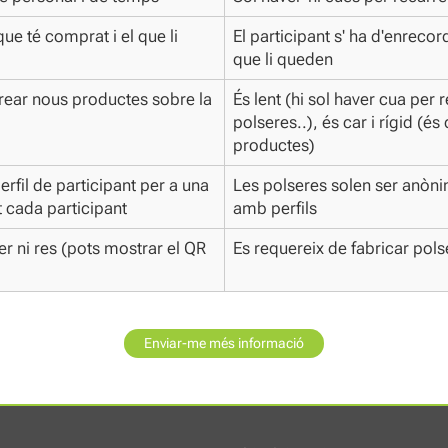
ue té comprat i el que li
El participant s' ha d'enreco
que li queden
crear nous productes sobre la
És lent (hi sol haver cua per r
polseres..), és car i rígid (é
productes)
rfil de participant per a una
Les polseres solen ser anònim
t cada participant
amb perfils
r ni res (pots mostrar el QR
Es requereix de fabricar pols
Enviar-me més informació