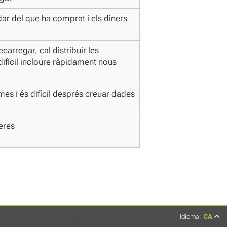
rdar del que ha comprat i els diners
ecarregar, cal distribuir les
s difícil incloure ràpidament nous
es i és difícil després creuar dades
eres
Idioma:
CA