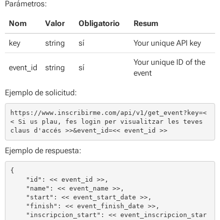
Parámetros:
Nom
Valor
Obligatorio
Resum
key
string
sí
Your unique API key
Your unique ID of the
event_id
string
sí
event
Ejemplo de solicitud:
https://www.inscribirme.com/api/v1/get_event?key=<
< Si us plau, fes login per visualitzar les teves 
claus d'accés >>&event_id=<< event_id >>
Ejemplo de respuesta:
{

    "id": << event_id >>,

    "name": << event_name >>,

    "start": << event_start_date >>,

    "finish": << event_finish_date >>,

    "inscripcion_start": << event_inscripcion_star