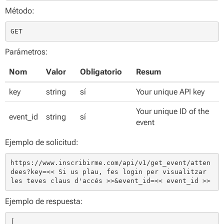
Método:
GET
Parámetros:
Nom
Valor
Obligatorio
Resum
key
string
sí
Your unique API key
Your unique ID of the
event_id
string
sí
event
Ejemplo de solicitud:
https://www.inscribirme.com/api/v1/get_event/atten
dees?key=<< Si us plau, fes login per visualitzar 
les teves claus d'accés >>&event_id=<< event_id >>
Ejemplo de respuesta:
[
