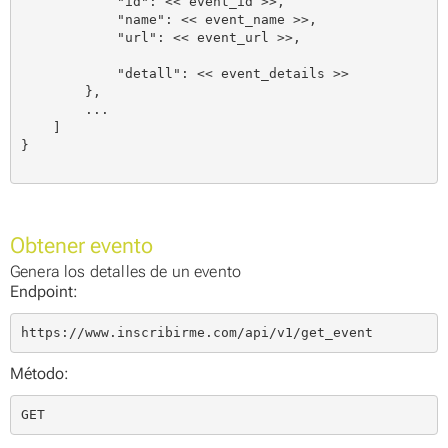
            "id": << event_id >>,

            "name": << event_name >>,

            "url": << event_url >>,

            "detall": << event_details >>

        },

        ...

    ]

}

Obtener evento
Genera los detalles de un evento
Endpoint:
https://www.inscribirme.com/api/v1/get_event
Método:
GET