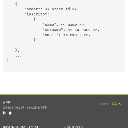
    {

        "order": << order_id >>,

        "inscrito":

            {

                "name": << name >>,

                "surname": << surname >>,

                "email": << email >>,

            }

    },

    ...

]

APP
Idioma:
CA
Descarrega't la nostra APP
INSCRIBIRME.COM
+ SERVEIS