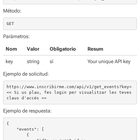
Método:
GET
Parámetros:
Nom
Valor
Obligatorio
Resum
key
string
sí
Your unique API key
Ejemplo de solicitud:
https://www.inscribirme.com/api/v1/get_events?key=
<< Si us plau, fes login per visualitzar les teves 
claus d'accés >>
Ejemplo de respuesta:
{

    "events": [

        {
