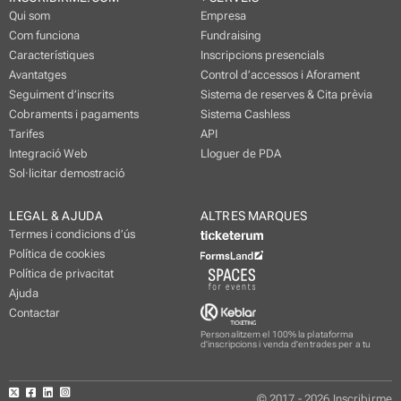
Qui som
Empresa
Com funciona
Fundraising
Característiques
Inscripcions presencials
Avantatges
Control d’accessos i Aforament
Seguiment d’inscrits
Sistema de reserves & Cita prèvia
Cobraments i pagaments
Sistema Cashless
Tarifes
API
Integració Web
Lloguer de PDA
Sol·licitar demostració
LEGAL & AJUDA
ALTRES MARQUES
Termes i condicions d’ús
Política de cookies
Política de privacitat
Ajuda
Contactar
Personalitzem el 100% la plataforma
d'inscripcions i venda d'entrades per a tu
© 2017 - 2026 Inscribirme