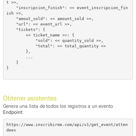
t >>,

    "inscripcion_finish": << event_inscripcion_fin
ish >>,

    "amout_sold": << amount_sold >>,

    "url": << event_url >>,

    "tickets": {

        << ticket_name >>: {

            "sold": << quantity_sold >>,

            "total": << total_quantity >>

        },

        ...

    }

}

Obtener asistentes
Genera una lista de todos los registros a un evento
Endpoint:
https://www.inscribirme.com/api/v1/get_event/atten
dees