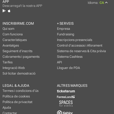
APP
Idioma:
CA
Descarrega't la nostra APP
INSCRIBIRME.COM
+ SERVEIS
Qui som
Empresa
Com funciona
Fundraising
Característiques
Inscripcions presencials
Avantatges
Control d’accessos i Aforament
Seguiment d’inscrits
Sistema de reserves & Cita prèvia
Cobraments i pagaments
Sistema Cashless
Tarifes
API
Integració Web
Lloguer de PDA
Sol·licitar demostració
LEGAL & AJUDA
ALTRES MARQUES
Termes i condicions d’ús
Política de cookies
Política de privacitat
Ajuda
Contactar