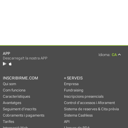
APP
Idioma:
CA
Descarrega't la nostra APP
INSCRIBIRME.COM
+ SERVEIS
Qui som
Empresa
Com funciona
Fundraising
Característiques
Inscripcions presencials
Avantatges
Control d’accessos i Aforament
Seguiment d’inscrits
Sistema de reserves & Cita prèvia
Cobraments i pagaments
Sistema Cashless
Tarifes
API
Integració Web
Lloguer de PDA