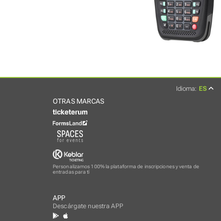
Idioma:
ES
OTRAS MARCAS
Personalizamos 100% la plataforma de inscripciones y venta de
entradas para tí
APP
Descárgate nuestra APP