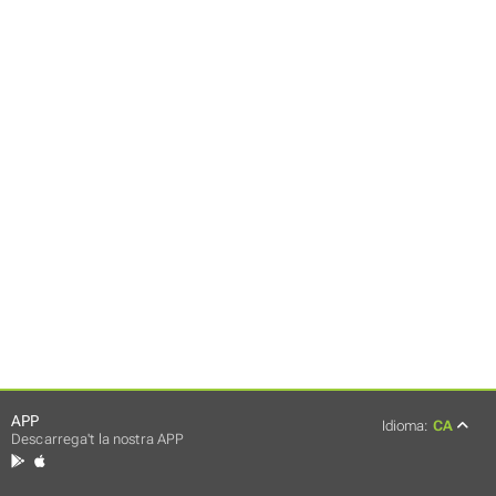
APP
Idioma:
CA
Descarrega't la nostra APP