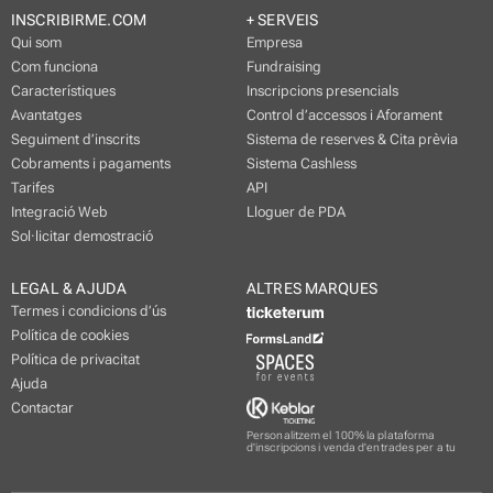
INSCRIBIRME.COM
+ SERVEIS
Qui som
Empresa
Com funciona
Fundraising
Característiques
Inscripcions presencials
Avantatges
Control d’accessos i Aforament
Seguiment d’inscrits
Sistema de reserves & Cita prèvia
Cobraments i pagaments
Sistema Cashless
Tarifes
API
Integració Web
Lloguer de PDA
Sol·licitar demostració
LEGAL & AJUDA
ALTRES MARQUES
Termes i condicions d’ús
Política de cookies
Política de privacitat
Ajuda
Contactar
Personalitzem el 100% la plataforma
d'inscripcions i venda d'entrades per a tu