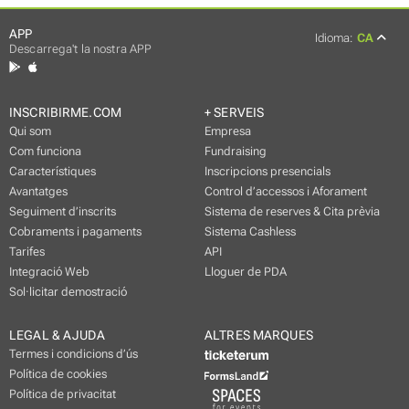
APP
Idioma:
CA
Descarrega't la nostra APP
INSCRIBIRME.COM
+ SERVEIS
Qui som
Empresa
Com funciona
Fundraising
Característiques
Inscripcions presencials
Avantatges
Control d’accessos i Aforament
Seguiment d’inscrits
Sistema de reserves & Cita prèvia
Cobraments i pagaments
Sistema Cashless
Tarifes
API
Integració Web
Lloguer de PDA
Sol·licitar demostració
LEGAL & AJUDA
ALTRES MARQUES
Termes i condicions d’ús
Política de cookies
Política de privacitat