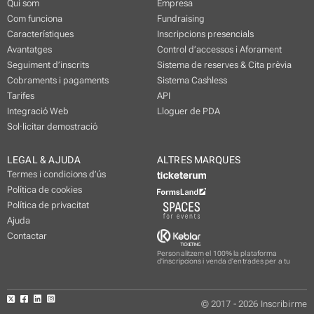
Qui som
Empresa
Com funciona
Fundraising
Característiques
Inscripcions presencials
Avantatges
Control d’accessos i Aforament
Seguiment d’inscrits
Sistema de reserves & Cita prèvia
Cobraments i pagaments
Sistema Cashless
Tarifes
API
Integració Web
Lloguer de PDA
Sol·licitar demostració
LEGAL & AJUDA
ALTRES MARQUES
Termes i condicions d’ús
Política de cookies
Política de privacitat
Ajuda
Contactar
Personalitzem el 100% la plataforma
d'inscripcions i venda d'entrades per a tu
© 2017 - 2026 Inscribirme