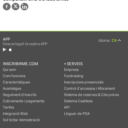
APP
Idioma:
CA
Descarrega't la nostra APP
INSCRIBIRME.COM
+ SERVEIS
Qui som
Empresa
Com funciona
Fundraising
Característiques
Inscripcions presencials
Avantatges
Control d’accessos i Aforament
Seguiment d’inscrits
Sistema de reserves & Cita prèvia
Cobraments i pagaments
Sistema Cashless
Tarifes
API
Integració Web
Lloguer de PDA
Sol·licitar demostració