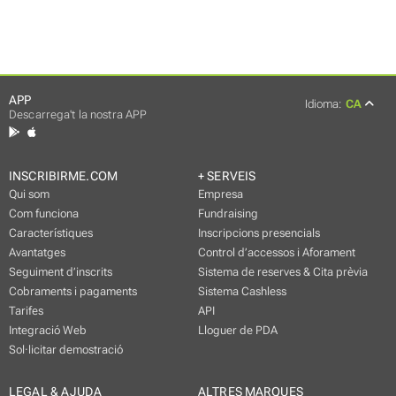
APP
Idioma:
CA
Descarrega't la nostra APP
INSCRIBIRME.COM
+ SERVEIS
Qui som
Empresa
Com funciona
Fundraising
Característiques
Inscripcions presencials
Avantatges
Control d’accessos i Aforament
Seguiment d’inscrits
Sistema de reserves & Cita prèvia
Cobraments i pagaments
Sistema Cashless
Tarifes
API
Integració Web
Lloguer de PDA
Sol·licitar demostració
LEGAL & AJUDA
ALTRES MARQUES