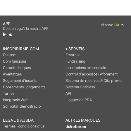
APP
Idioma:
CA
Descarrega't la nostra APP
INSCRIBIRME.COM
+ SERVEIS
Qui som
Empresa
Com funciona
Fundraising
Característiques
Inscripcions presencials
Avantatges
Control d’accessos i Aforament
Seguiment d’inscrits
Sistema de reserves & Cita prèvia
Cobraments i pagaments
Sistema Cashless
Tarifes
API
Integració Web
Lloguer de PDA
Sol·licitar demostració
LEGAL & AJUDA
ALTRES MARQUES
Termes i condicions d’ús