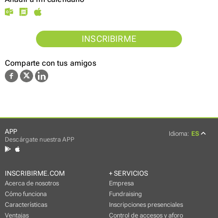
INSCRIBIRME
Comparte con tus amigos
APP
Idioma:
ES
Descárgate nuestra APP
INSCRIBIRME.COM
+ SERVICIOS
Acerca de nosotros
Empresa
Cómo funciona
Fundraising
Características
Inscripciones presenciales
Ventajas
Control de accesos y aforo