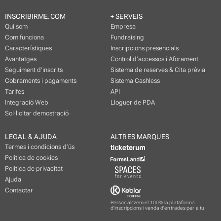
INSCRIBIRME.COM
+ SERVEIS
Qui som
Empresa
Com funciona
Fundraising
Característiques
Inscripcions presencials
Avantatges
Control d’accessos i Aforament
Seguiment d’inscrits
Sistema de reserves & Cita prèvia
Cobraments i pagaments
Sistema Cashless
Tarifes
API
Integració Web
Lloguer de PDA
Sol·licitar demostració
LEGAL & AJUDA
ALTRES MARQUES
Termes i condicions d’ús
Política de cookies
Política de privacitat
Ajuda
Contactar
Personalitzem el 100% la plataforma
d'inscripcions i venda d'entrades per a tu