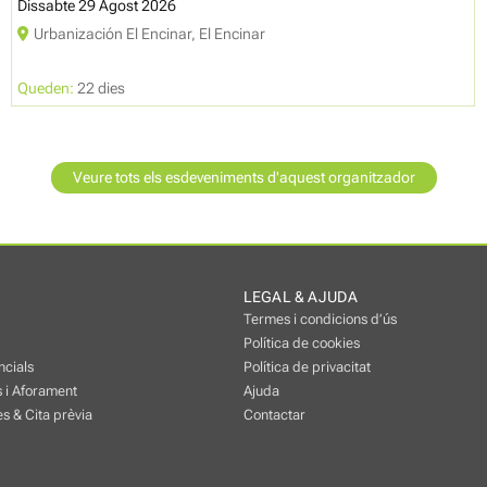
Dissabte 29 Agost 2026
Urbanización El Encinar, El Encinar
Queden:
22 dies
Veure tots els esdeveniments d'aquest organitzador
LEGAL & AJUDA
Termes i condicions d’ús
Política de cookies
ncials
Política de privacitat
 i Aforament
Ajuda
s & Cita prèvia
Contactar