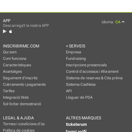
APP
Idioma:
CA
Descarrega't la nostra APP
INSCRIBIRME.COM
+ SERVEIS
Qui som
Empresa
Com funciona
Fundraising
Característiques
Inscripcions presencials
Avantatges
Control d’accessos i Aforament
Seguiment d’inscrits
Sistema de reserves & Cita prèvia
Cobraments i pagaments
Sistema Cashless
Tarifes
API
Integració Web
Lloguer de PDA
Sol·licitar demostració
LEGAL & AJUDA
ALTRES MARQUES
Termes i condicions d’ús
Política de cookies