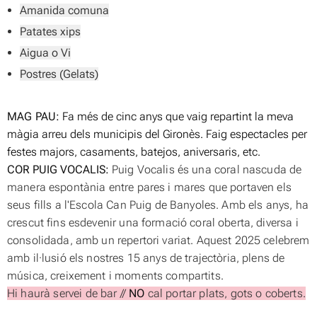
Amanida comuna
Patates xips
Aigua o Vi
Postres (Gelats)
MAG PAU:
Fa més de cinc anys que vaig repartint la meva
màgia arreu dels municipis
del Gironès. Faig espectacles per
festes majors, casaments, batejos,
aniversaris, etc.
COR PUIG VOCALIS:
Puig Vocalis és una coral nascuda de
manera espontània entre pares i mares que portaven els
seus fills a l'Escola Can Puig de Banyoles. Amb els anys, ha
crescut fins esdevenir una formació coral oberta, diversa i
consolidada, amb un repertori variat. Aquest 2025 celebrem
amb il·lusió els nostres 15 anys de trajectòria, plens de
música, creixement i moments compartits.
Hi haurà servei de bar //
NO
cal portar plats, gots o coberts.