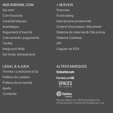
INSCRIBIRME.COM
+ SERVEIS
Qui som
Empresa
Com funciona
Fundraising
Característiques
Inscripcions presencials
Avantatges
Control d’accessos i Aforament
Seguiment d’inscrits
Sistema de reserves & Cita prèvia
Cobraments i pagaments
Sistema Cashless
Tarifes
API
Integració Web
Lloguer de PDA
Sol·licitar demostració
LEGAL & AJUDA
ALTRES MARQUES
Termes i condicions d’ús
Política de cookies
Política de privacitat
Ajuda
Contactar
Personalitzem el 100% la plataforma
d'inscripcions i venda d'entrades per a tu