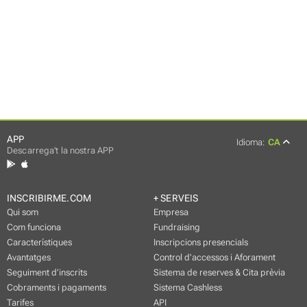
APP
Idioma:
CA
Descarrega't la nostra APP
INSCRIBIRME.COM
+ SERVEIS
Qui som
Empresa
Com funciona
Fundraising
Característiques
Inscripcions presencials
Avantatges
Control d’accessos i Aforament
Seguiment d’inscrits
Sistema de reserves & Cita prèvia
Cobraments i pagaments
Sistema Cashless
Tarifes
API