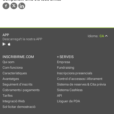
APP
Idioma:
CA
Descarrega't la nostra APP
INSCRIBIRME.COM
+ SERVEIS
Qui som
Empresa
Com funciona
Fundraising
Característiques
Inscripcions presencials
Avantatges
Control d’accessos i Aforament
Seguiment d’inscrits
Sistema de reserves & Cita prèvia
Cobraments i pagaments
Sistema Cashless
Tarifes
API
Integració Web
Lloguer de PDA
Sol·licitar demostració