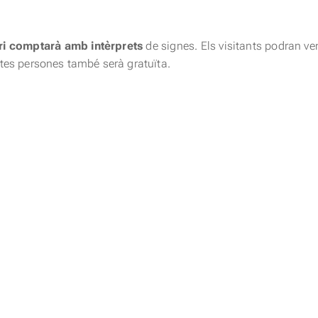
tori comptarà amb intèrprets
de signes. Els visitants podran ve
tes persones també serà gratuïta.