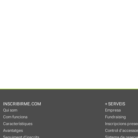
INSCRIBIRME.COM
+ SERVEIS
Qui som
Empresa
Com funciona
Fundraising
Característiques
Inscripcions prese
Avantatges
Control d’accessos
Seguiment d’inscrits
Sistema de reserve