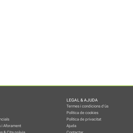
LEGAL & AJUDA
Termes i condicions d’ús
Política de cookies
ncials
Política de privacitat
 i Aforament
Ajuda
s & Cita prèvia
Contactar