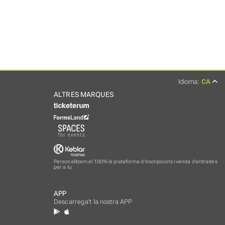
Idioma:
CA
ALTRES MARQUES
Personalitzem el 100% la plataforma d'inscripcions i venda d'entrades
per a tu
APP
Descarrega't la nostra APP