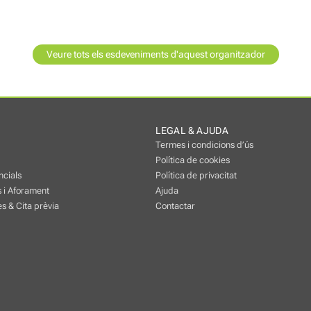
Veure tots els esdeveniments d'aquest organitzador
LEGAL & AJUDA
Termes i condicions d’ús
Política de cookies
ncials
Política de privacitat
 i Aforament
Ajuda
s & Cita prèvia
Contactar