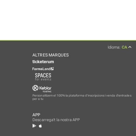
Idioma:
CA
ALTRES MARQUES
Personalitzem el 100% la plataforma d'inscripcions i venda d'entrades
per a tu
APP
Descarrega't la nostra APP