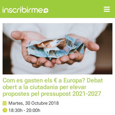
ENTRAR
REGISTRARSE
Com es gasten els € a Europa? Debat
obert a la ciutadania per elevar
propostes pel pressupost 2021-2027
Martes, 30 Octubre 2018
18:30h - 20:00h