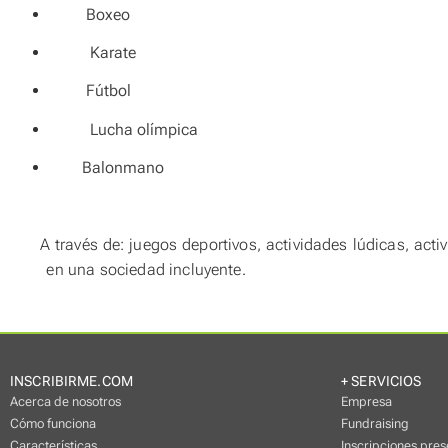
Boxeo
Karate
Fútbol
Lucha olímpica
Balonmano
A través de: juegos deportivos, actividades lúdicas, activa
en una sociedad incluyente.
INSCRIBIRME.COM
+ SERVICIOS
Acerca de nosotros
Empresa
Cómo funciona
Fundraising
Características
Inscripciones pres