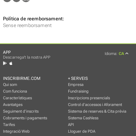
Política de reemborsament:
Sense reemborsament
APP
Idioma:
CA
Descarrega't la nostra APP
INSCRIBIRME.COM
+ SERVEIS
Qui som
Empresa
Com funciona
Fundraising
Característiques
Inscripcions presencials
Avantatges
Control d’accessos i Aforament
Seguiment d’inscrits
Sistema de reserves & Cita prèvia
Cobraments i pagaments
Sistema Cashless
Tarifes
API
Integració Web
Lloguer de PDA