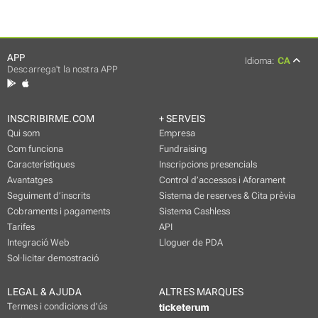
APP
Idioma:
CA
Descarrega't la nostra APP
INSCRIBIRME.COM
+ SERVEIS
Qui som
Empresa
Com funciona
Fundraising
Característiques
Inscripcions presencials
Avantatges
Control d’accessos i Aforament
Seguiment d’inscrits
Sistema de reserves & Cita prèvia
Cobraments i pagaments
Sistema Cashless
Tarifes
API
Integració Web
Lloguer de PDA
Sol·licitar demostració
LEGAL & AJUDA
ALTRES MARQUES
Termes i condicions d’ús