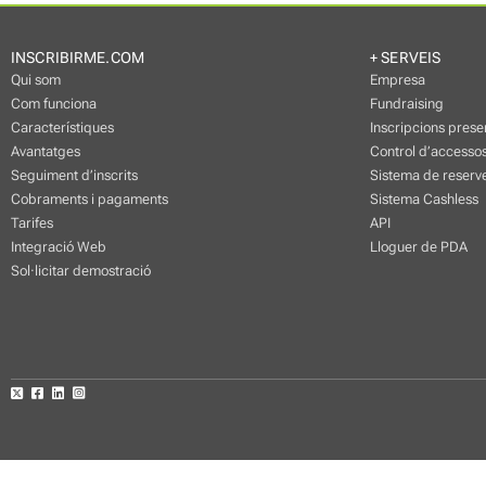
INSCRIBIRME.COM
+ SERVEIS
Qui som
Empresa
Com funciona
Fundraising
Característiques
Inscripcions prese
Avantatges
Control d’accessos
Seguiment d’inscrits
Sistema de reserve
Cobraments i pagaments
Sistema Cashless
Tarifes
API
Integració Web
Lloguer de PDA
Sol·licitar demostració