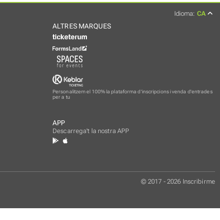
Idioma:
CA
ALTRES MARQUES
Personalitzem el 100% la plataforma d'inscripcions i venda d'entrades
per a tu
APP
Descarrega't la nostra APP
© 2017 - 2026 Inscribirme