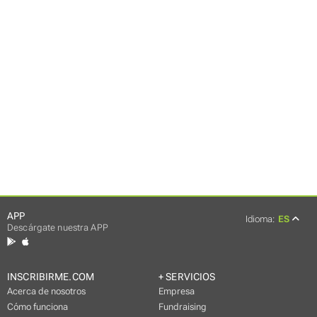
APP
Idioma:
ES
Descárgate nuestra APP
INSCRIBIRME.COM
+ SERVICIOS
Acerca de nosotros
Empresa
Cómo funciona
Fundraising