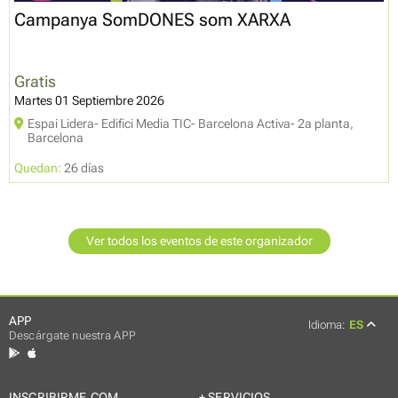
Campanya SomDONES som XARXA
Gratis
Martes 01 Septiembre 2026
Espai Lidera- Edifici Media TIC- Barcelona Activa- 2a planta,
Barcelona
Quedan:
26 días
Ver todos los eventos de este organizador
APP
Idioma:
ES
Descárgate nuestra APP
INSCRIBIRME.COM
+ SERVICIOS