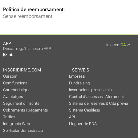
Política de reemborsament:
Sense reemborsament
APP
Idioma:
CA
Descarrega't la nostra APP
INSCRIBIRME.COM
+ SERVEIS
Qui som
Empresa
Com funciona
Fundraising
Característiques
Inscripcions presencials
Avantatges
Control d’accessos i Aforament
Seguiment d’inscrits
Sistema de reserves & Cita prèvia
Cobraments i pagaments
Sistema Cashless
Tarifes
API
Integració Web
Lloguer de PDA
Sol·licitar demostració